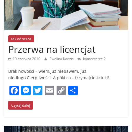
tak od serca
Przerwa na licencjat
19 czerwca 2010
Ewelina Kodzis
komentarze 2
Brak nowości – wiem.Już niebawem, już
niedługo.Cierpliwości. A póki co – trzymajcie kciuki!
F
M
T
E
C
S
a
e
w
m
o
h
Czytaj dalej
c
ss
itt
ai
p
ar
e
e
er
l
y
e
b
n
Li