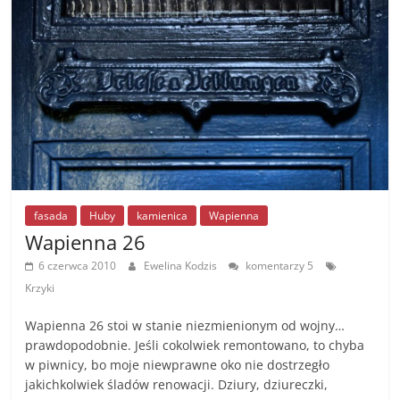
o
g
n
o
er
k
k
fasada
Huby
kamienica
Wapienna
Wapienna 26
6 czerwca 2010
Ewelina Kodzis
komentarzy 5
Krzyki
Wapienna 26 stoi w stanie niezmienionym od wojny…
prawdopodobnie. Jeśli cokolwiek remontowano, to chyba
w piwnicy, bo moje niewprawne oko nie dostrzegło
jakichkolwiek śladów renowacji. Dziury, dziureczki,