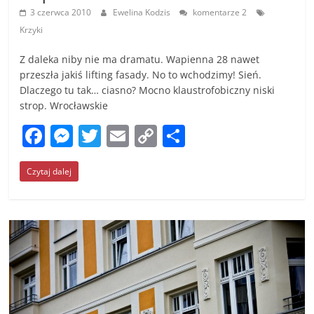
3 czerwca 2010
Ewelina Kodzis
komentarze 2
Krzyki
Z daleka niby nie ma dramatu. Wapienna 28 nawet
przeszła jakiś lifting fasady. No to wchodzimy! Sień.
Dlaczego tu tak… ciasno? Mocno klaustrofobiczny niski
strop. Wrocławskie
F
M
T
E
C
S
a
e
w
m
o
h
Czytaj dalej
c
ss
itt
ai
p
ar
e
e
er
l
y
e
b
n
Li
o
g
n
o
er
k
k