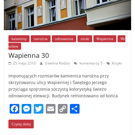
kasetony
narożna
odnowiona
stiuki
Wapienna
Wr
ocław
Wapienna 30
25 maja 2010
Ewelina Kodzis
komentarzy 5
Krzyki
Imponujących rozmiarów kamienica narożna przy
skrzyżowaniu ulicy Wapiennej i Świętego Jerzego
przyciąga spojrzenia soczystą kolorystyką świeżo
odnowionej elewacji. Budynek remontowano od końca
F
M
T
E
C
S
a
e
w
m
o
h
Czytaj dalej
c
ss
itt
ai
p
ar