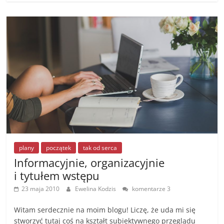
e
e
er
l
y
e
b
n
Li
o
g
n
o
er
k
k
plany
początek
tak od serca
Informacyjnie, organizacyjnie
i tytułem wstępu
23 maja 2010
Ewelina Kodzis
komentarze 3
Witam serdecznie na moim blogu! Liczę, że uda mi się
stworzyć tutaj coś na kształt subiektywnego przeglądu