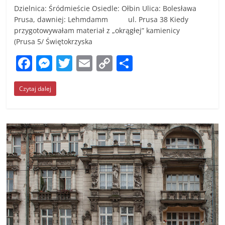
Dzielnica: Śródmieście Osiedle: Ołbin Ulica: Bolesława
Prusa, dawniej: Lehmdamm ul. Prusa 38 Kiedy
przygotowywałam materiał z „okrągłej” kamienicy
(Prusa 5/ Świętokrzyska
F
M
T
E
C
S
a
e
w
m
o
h
Czytaj dalej
c
ss
itt
ai
p
ar
e
e
er
l
y
e
b
n
Li
o
g
n
o
er
k
k