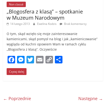
o
g
n
Non classé
„Blogosfera z klasą” – spotkanie
o
er
k
w Muzeum Narodowym
k
14 lutego 2013
Ewelina Kodzis
Brak komentarzy
O tym, skąd wzięło się moje zainteresowanie
kamienicami, skąd pomysł na blog i jak „kamienicowanie”
wygląda od kuchni opowiem Wam w ramach cyklu
„Blogosfera z klasą”. Oczywiście
F
M
T
E
C
S
a
e
w
m
o
h
Czytaj dalej
c
ss
itt
ai
p
ar
e
e
er
l
y
e
b
n
Li
o
g
n
← Poprzednie
Następne →
o
er
k