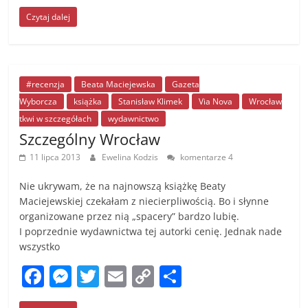
a
e
w
m
o
h
Czytaj dalej
c
ss
itt
ai
p
ar
e
e
er
l
y
e
b
n
Li
o
g
n
#recenzja
Beata Maciejewska
Gazeta
Wyborcza
książka
Stanisław Klimek
Via Nova
Wrocław
o
er
k
tkwi w szczegółach
wydawnictwo
k
Szczególny Wrocław
11 lipca 2013
Ewelina Kodzis
komentarze 4
Nie ukrywam, że na najnowszą książkę Beaty
Maciejewskiej czekałam z niecierpliwością. Bo i słynne
organizowane przez nią „spacery” bardzo lubię.
I poprzednie wydawnictwa tej autorki cenię. Jednak nade
wszystko
F
M
T
E
C
S
a
e
w
m
o
h