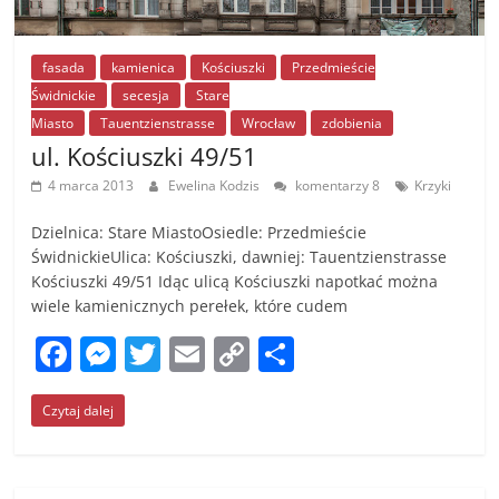
fasada
kamienica
Kościuszki
Przedmieście
Świdnickie
secesja
Stare
Miasto
Tauentzienstrasse
Wrocław
zdobienia
ul. Kościuszki 49/51
4 marca 2013
Ewelina Kodzis
komentarzy 8
Krzyki
Dzielnica: Stare MiastoOsiedle: Przedmieście
ŚwidnickieUlica: Kościuszki, dawniej: Tauentzienstrasse
Kościuszki 49/51 Idąc ulicą Kościuszki napotkać można
wiele kamienicznych perełek, które cudem
F
M
T
E
C
S
a
e
w
m
o
h
Czytaj dalej
c
ss
itt
ai
p
ar
e
e
er
l
y
e
b
n
Li