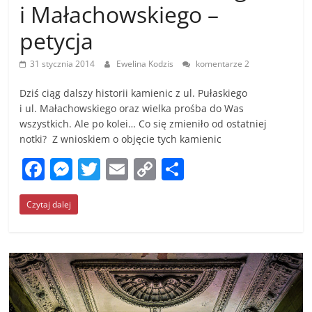
i Małachowskiego –
petycja
31 stycznia 2014
Ewelina Kodzis
komentarze 2
Dziś ciąg dalszy historii kamienic z ul. Pułaskiego
i ul. Małachowskiego oraz wielka prośba do Was
wszystkich. Ale po kolei… Co się zmieniło od ostatniej
notki? Z wnioskiem o objęcie tych kamienic
F
M
T
E
C
S
a
e
w
m
o
h
Czytaj dalej
c
ss
itt
ai
p
ar
e
e
er
l
y
e
b
n
Li
o
g
n
o
er
k