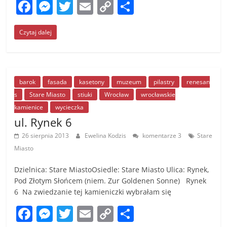
F
M
T
E
C
S
a
e
w
m
o
h
Czytaj dalej
c
ss
itt
ai
p
ar
e
e
er
l
y
e
b
n
Li
o
g
n
barok
fasada
kasetony
muzeum
pilastry
renesan
s
Stare Miasto
stiuki
Wrocław
wrocławskie
o
er
k
kamienice
wycieczka
k
ul. Rynek 6
26 sierpnia 2013
Ewelina Kodzis
komentarze 3
Stare
Miasto
Dzielnica: Stare MiastoOsiedle: Stare Miasto Ulica: Rynek,
Pod Złotym Słońcem (niem. Zur Goldenen Sonne) Rynek
6 Na zwiedzanie tej kamieniczki wybrałam się
F
M
T
E
C
S