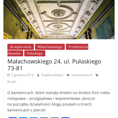
k
do wyburzenia
Małachowskiego
Przedmieście
Oławskie
Pułaskiego
Małachowskiego 24, ul. Pułaskiego
73-81
5 grudnia 2013
Ewelina Kodzis
komentarze 4
Krzyki
O kamienicach, które stanęły drodze na drodze Dziś notka
nietypowa – przeglądowa i wspominkowa. Jeszcze
na początku działalności bloga pisałam o trzech
kamienicach z pierzei