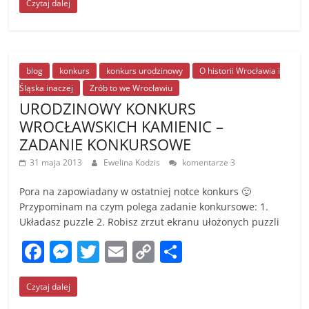
Czytaj dalej
c
ss
itt
ai
p
ar
e
e
er
l
y
e
b
n
Li
o
g
n
blog
konkurs
konkurs urodzinowy
O historii Wrocławia i
Śląska inaczej
Zrób to we Wrocławiu
o
er
k
URODZINOWY KONKURS
k
WROCŁAWSKICH KAMIENIC –
ZADANIE KONKURSOWE
31 maja 2013
Ewelina Kodzis
komentarze 3
Pora na zapowiadany w ostatniej notce konkurs 🙂
Przypominam na czym polega zadanie konkursowe: 1.
Układasz puzzle 2. Robisz zrzut ekranu ułożonych puzzli
F
M
T
E
C
S
a
e
w
m
o
h
Czytaj dalej
c
ss
itt
ai
p
ar