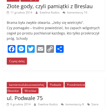
Złote gody, czyli pamiątki z Breslau
11 grudnia 2014
Ewelina Kodzis
komentarzy 10
Brama była zwykle otwarta, „żeby się wietrzyło”.
Czy pomagało – trudno powiedzieć, bo zapach wilgotnych
cegieł po prostu pochłaniał każdego, kto tylko przekroczył
próg. Schody
F
M
T
E
C
S
a
e
w
m
o
h
Czytaj dalej
c
ss
itt
ai
p
ar
e
e
er
l
y
e
b
n
Li
o
g
n
kamienicaluksusoważehej
Podwale
Przedmieście
Oławskie
Wrocław
o
er
k
ul. Podwale 75
k
6 grudnia 2014
Ewelina Kodzis
komentarzy 8
Stare