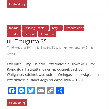
Czytaj dalej
c
ss
itt
ai
p
ar
e
e
er
l
y
e
b
n
Li
o
g
n
fasada
Festung Breslau
Krzyki
Przedmieście
Oławskie
remont
Traugutta
o
er
k
ul. Traugutta 35
k
16 kwietnia 2014
Ewelina Kodzis
komentarzy 5
Krzyki
Dzielnica: KrzykiOsiedle: Przedmieście Oławskie Ulica:
Romualda Traugutta, dawniej: odcinek zachodni –
Wallgasse, odcinek wschodni – Weingasse; po włączeniu
Przedmieścia Oławskiego od Wrocławia w 1808
F
M
T
E
C
S
a
e
w
m
o
h
Czytaj dalej
c
ss
itt
ai
p
ar