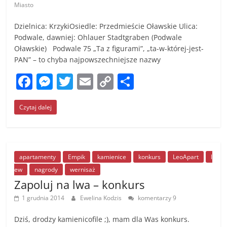
Miasto
Dzielnica: KrzykiOsiedle: Przedmieście Oławskie Ulica:
Podwale, dawniej: Ohlauer Stadtgraben (Podwale
Oławskie) Podwale 75 „Ta z figurami”, „ta-w-której-jest-
PAN” – to chyba najpowszechniejsze nazwy
F
M
T
E
C
S
a
e
w
m
o
h
Czytaj dalej
c
ss
itt
ai
p
ar
e
e
er
l
y
e
b
n
Li
o
g
n
apartamenty
Empik
kamienice
konkurs
LeoApart
l
ew
nagrody
wernisaż
o
er
k
Zapoluj na lwa – konkurs
k
1 grudnia 2014
Ewelina Kodzis
komentarzy 9
Dziś, drodzy kamienicofile ;), mam dla Was konkurs.