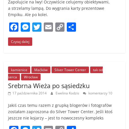
Zapolujcie na lwy! Oczywiście celujemy obiektywami,
a strzelamy lampą. Do wygrania karty prezentowe
Empiku. Ale po kolei.
F
M
T
E
C
S
a
e
w
m
o
h
Czytaj dalej
c
ss
itt
ai
p
ar
e
e
er
l
y
e
b
n
Li
o
g
n
kamienice
Maćków
Silver Tower Center
tak od
serca
Wrocław
o
er
k
Srebrna Wieża po sąsiedzku
k
17 października 2014
Ewelina Kodzis
komentarzy 10
Jakiś czas temu razem z grupką blogerów i fotografów
zostałam zaproszona do Silver Tower Center. Jeśli ktoś
jeszcze nie kojarzy – jest to nowoczesny kompleks