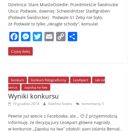
Dzielnica: Stare MiastoOsiedle: Przedmieście Świdnickie
Ulica: Podwale, dawniej: Schweidnitzer Stadtgraben
(Podwale Świdnickie) Podwale 61 Żeby nie było,
że Podwale to tylko „okrągłe schody”, konsulat
F
M
T
E
C
S
a
e
w
m
o
h
Czytaj dalej
c
ss
itt
ai
p
ar
e
e
er
l
y
e
b
n
Li
o
g
n
konkurs
konkurs fotograficzny
LeoApart
tak od
serca
zapoluj na lwa
o
er
k
Wyniki konkursu
k
19 grudnia 2014
Ewelina Kodzis
komentarzy 5
Pewnie już wiecie z Facebooka, ale… 🙂 Z przyjemnością
informuję, że decyzją jury LeoApart główne nagrody
w konkursie „Zapoluj na lwa” zdobyli: pani Jolanta Bernal,