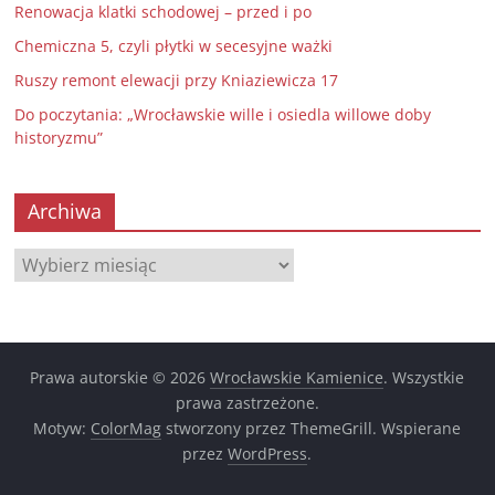
Renowacja klatki schodowej – przed i po
Chemiczna 5, czyli płytki w secesyjne ważki
Ruszy remont elewacji przy Kniaziewicza 17
Do poczytania: „Wrocławskie wille i osiedla willowe doby
historyzmu”
Archiwa
Archiwa
Prawa autorskie © 2026
Wrocławskie Kamienice
. Wszystkie
prawa zastrzeżone.
Motyw:
ColorMag
stworzony przez ThemeGrill. Wspierane
przez
WordPress
.