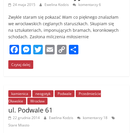
24 maja 2015
Ewelina Kodzis
komentarzy 6
Zwykle staram się pokazać Wam co pięknego znalazłam
we wrocławskich ceglanych staruszkach. Skupiam się
na sztukateriach, imponujących bramach, koronkowych
schodach. Zasłona milczenia miłosiernie
F
M
T
E
C
S
a
e
w
m
o
h
Czytaj dalej
c
ss
itt
ai
p
ar
e
e
er
l
y
e
b
n
Li
o
g
n
kamienica
neogotyk
Podwale
Przedmieście
Oławskie
Wrocław
o
er
k
ul. Podwale 61
k
22 grudnia 2014
Ewelina Kodzis
komentarzy 18
Stare Miasto