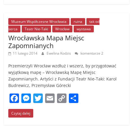
e
e
er
l
y
e
b
n
Li
o
g
n
Muzeum Współczesne Wrocławia
ruina
tak od
serca
Teatr Nie-Taki
Wrocław
wystawa
o
er
k
Wrocławska Mapa Miejsc
k
Zapomnianych
11 lutego 2014
Ewelina Kodzis
komentarze 2
Przemierzyli Wrocław wzdłuż i wszerz, by przygotować
wyjątkową mapę – Wrocławską Mapę Miejsc
Zapomnianych. Artyści z Fundacji Teatr Nie-Taki: Karol
Budrewicz, Przemysław Górecki
F
M
T
E
C
S
a
e
w
m
o
h
Czytaj dalej
c
ss
itt
ai
p
ar
e
e
er
l
y
e