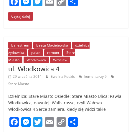
F
M
T
E
C
S
a
e
w
m
o
h
Czytaj dalej
c
ss
itt
ai
p
ar
e
e
er
l
y
e
b
n
Li
o
g
n
Ballestrem
Beata Maciejewska
dzielnica
żydowska
pałac
remont
Stare
o
er
k
Miasto
Włodkowica
Wrocław
k
ul. Włodkowica 4
29 września 2014
Ewelina Kodzis
komentarzy 9
Stare Miasto
Dzielnica: Stare Miasto Osiedle: Stare Miasto Ulica: Pawła
Włodkowica, dawniej: Wallstrasse, czyli Wałowa
Włodkowica 4 Serce zamiera, kiedy się widzi takie
F
M
T
E
C
S
a
e
w
m
o
h