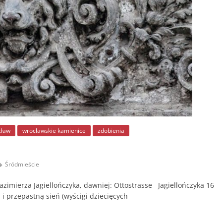
cław
wrocławskie kamienice
zdobienia
Śródmieście
azimierza Jagiellończyka, dawniej: Ottostrasse Jagiellończyka 16
 i przepastną sień (wyścigi dziecięcych