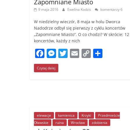
Zapomniane Miasto
9 maja 2016
Ewelina Kodzis
komentarzy 6
W niedzielny wieczór, 8 maja w holu Dworca
Nadodrze odbył się pierwszy z cyklu koncertów
„Zapomniane Miasto”. O co chodzi? W skrócie: 12
koncertów, każdy z nich
F
M
T
E
C
S
a
e
w
m
o
h
Czytaj dalej
c
ss
itt
ai
p
ar
e
e
er
l
y
e
b
n
Li
o
g
n
o
er
k
k
elewacje
kamienica
Krzyki
Przedmieście
Oławskie
ruina
Wrocław
zdobienia