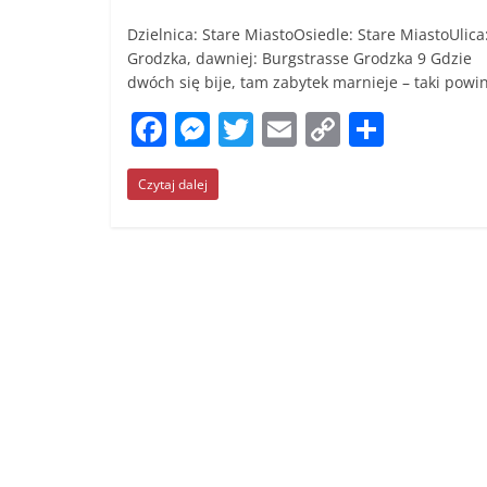
Dzielnica: Stare MiastoOsiedle: Stare MiastoUlica
Grodzka, dawniej: Burgstrasse Grodzka 9 Gdzie
dwóch się bije, tam zabytek marnieje – taki powi
F
M
T
E
C
S
a
e
w
m
o
h
Czytaj dalej
c
ss
itt
ai
p
ar
e
e
er
l
y
e
b
n
Li
o
g
n
o
er
k
k