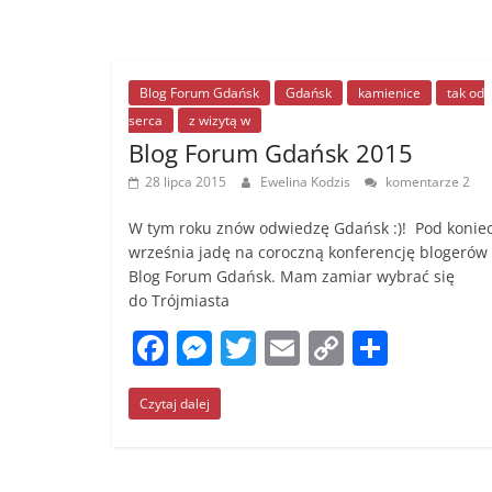
Blog Forum Gdańsk
Gdańsk
kamienice
tak od
serca
z wizytą w
Blog Forum Gdańsk 2015
28 lipca 2015
Ewelina Kodzis
komentarze 2
W tym roku znów odwiedzę Gdańsk :)! Pod konie
września jadę na coroczną konferencję blogerów
Blog Forum Gdańsk. Mam zamiar wybrać się
do Trójmiasta
F
M
T
E
C
S
a
e
w
m
o
h
Czytaj dalej
c
ss
itt
ai
p
ar
e
e
er
l
y
e
b
n
Li