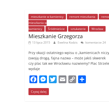
o
g
n
o
er
k
mieszkanie w kamienicy
remont mieszkania
remo
k
mieszkania w
kamienicy
Śródmieście
sztukaterie
Wrocław
Mieszkanie Grzegorza
13 lipca 2015
Ewelina Kodzis
komentarze 24
Przy okazji ostatniego wpisu o „kamienicach niczy
(swoją drogą, fajna nazwa – może jakiś skwerek
czy plac tak we Wrocławiu nazwiemy? Plac Strzele
wydaje
F
M
T
E
C
S
a
e
w
m
o
h
Czytaj dalej
c
ss
itt
ai
p
ar
e
e
er
l
y
e