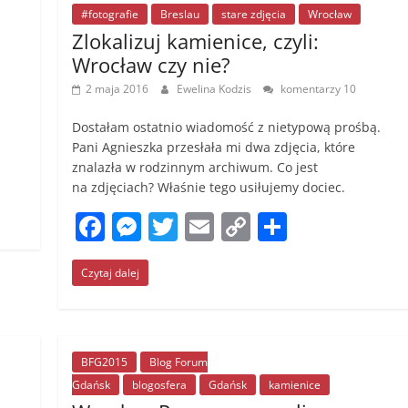
#fotografie
Breslau
stare zdjęcia
Wrocław
Zlokalizuj kamienice, czyli:
Wrocław czy nie?
2 maja 2016
Ewelina Kodzis
komentarzy 10
Dostałam ostatnio wiadomość z nietypową prośbą.
Pani Agnieszka przesłała mi dwa zdjęcia, które
znalazła w rodzinnym archiwum. Co jest
na zdjęciach? Właśnie tego usiłujemy dociec.
F
M
T
E
C
S
a
e
w
m
o
h
Czytaj dalej
c
ss
itt
ai
p
ar
e
e
er
l
y
e
b
n
Li
o
g
n
BFG2015
Blog Forum
Gdańsk
blogosfera
Gdańsk
kamienice
o
er
k