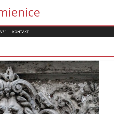
mienice
LVE”
KONTAKT