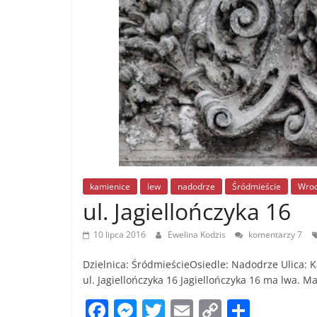
kamienice
lew
nadodrze
Śródmieście
Wro
ul. Jagiellończyka 16
10 lipca 2016
Ewelina Kodzis
komentarzy 7
Dzielnica: ŚródmieścieOsiedle: Nadodrze Ulica: K
ul. Jagiellończyka 16 Jagiellończyka 16 ma lwa. Ma
F
M
T
E
C
S