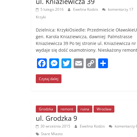
ul. Kniaziewicza 39
5 lutego 2016
Ewelina Kodzis
komentarzy 17
Krzyki
Dzielnica: KrzykiOsiedle: Przedmieście OławskieUl
gen. Karola Kniaziewicza, dawniej: Palmstrasse
Kniaziewicza 39 Po tej stronie ul. Kniaziewicza nr
wydaje się dość osamotniony. Nieskażony remon
F
M
T
E
C
S
a
e
w
m
o
h
Czytaj dalej
c
ss
itt
ai
p
ar
e
e
er
l
y
e
b
n
Li
o
g
n
Grodzka
remont
ruina
Wrocław
ul. Grodzka 9
o
er
k
30 września 2015
Ewelina Kodzis
komentarzy 
k
Stare Miasto