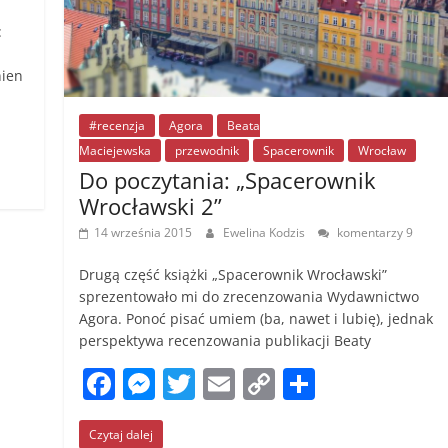
:
nien
#recenzja
Agora
Beata
Maciejewska
przewodnik
Spacerownik
Wrocław
Do poczytania: „Spacerownik
Wrocławski 2”
14 września 2015
Ewelina Kodzis
komentarzy 9
Drugą część książki „Spacerownik Wrocławski”
sprezentowało mi do zrecenzowania Wydawnictwo
Agora. Ponoć pisać umiem (ba, nawet i lubię), jednak
perspektywa recenzowania publikacji Beaty
F
M
T
E
C
S
a
e
w
m
o
h
Czytaj dalej
c
ss
itt
ai
p
ar