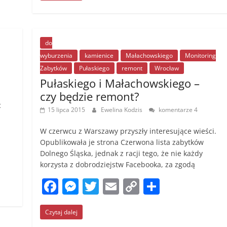
e
e
er
l
y
e
b
n
Li
o
g
n
do
wyburzenia
kamienice
Małachowskiego
Monitoring
o
er
k
Zabytków
Pułaskiego
remont
Wrocław
k
Pułaskiego i Małachowskiego –
czy będzie remont?
c
15 lipca 2015
Ewelina Kodzis
komentarze 4
W czerwcu z Warszawy przyszły interesujące wieści.
Opublikowała je strona Czerwona lista zabytków
Dolnego Śląska, jednak z racji tego, że nie każdy
korzysta z dobrodziejstw Facebooka, za zgodą
F
M
T
E
C
S
a
e
w
m
o
h
Czytaj dalej
c
ss
itt
ai
p
ar