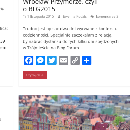
Wrocław-Przymorze, czyli
k
o BFG2015
1 listopada 2015
Ewelina Kodzis
komentarze 3
ica:
Trudno jest opisać dwa dni wyrwane z kontekstu
codzienności. Specjalnie zaczekałam z relacją,
 39
by nabrać dystansu do tych kilku dni spędzonych
tem,
w Trójmieście na Blog Forum
F
M
T
E
C
S
a
e
w
m
o
h
Czytaj dalej
c
ss
itt
ai
p
ar
e
e
er
l
y
e
b
n
Li
o
g
n
o
er
k
6
k