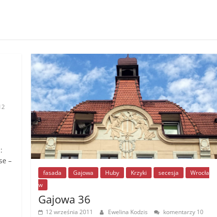
12
:
se –
fasada
Gajowa
Huby
Krzyki
secesja
Wrocła
w
Gajowa 36
12 września 2011
Ewelina Kodzis
komentarzy 10