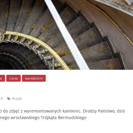
ie
ruina
wandalizm
10
Krzyki
nio do zdjęć z wyremontowanych kamienic. Drodzy Państwo, dziś
ynnego wrocławskiego Trójkąta Bermudzkiego