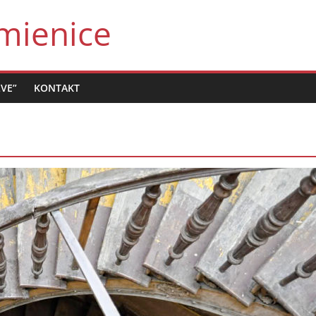
mienice
LVE”
KONTAKT