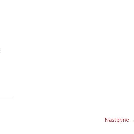
k
ć
Następne 