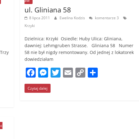
aw
o
er
k
ul. Gliniana 58
k
8 lipca 2011
Ewelina Kodzis
komentarze 3
Krzyki
Dzielnica: Krzyki Osiedle: Huby Ulica: Gliniana,
dawniej: Lehmgruben Strasse. Gliniana 58 Numer
 Trzy
58 nie był nigdy remontowany. Od jednej z lokatorek
dowiedziałam
F
M
T
E
C
S
a
e
w
m
o
h
Czytaj dalej
c
ss
itt
ai
p
ar
e
e
er
l
y
e
b
n
Li
o
g
n
ac
o
er
k