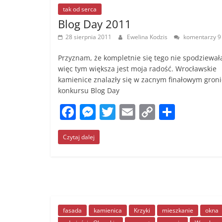
o
g
n
tak od serca
Blog Day 2011
o
er
k
28 sierpnia 2011
Ewelina Kodzis
komentarzy 9
k
Przyznam, że kompletnie się tego nie spodziewał
więc tym większa jest moja radość. Wrocławskie
kamienice znalazły się w zacnym finałowym groni
konkursu Blog Day
F
M
T
E
C
S
a
e
w
m
o
h
Czytaj dalej
c
ss
itt
ai
p
ar
e
e
er
l
y
e
b
n
Li
o
g
n
o
er
k
fasada
kamienica
Krzyki
mieszkanie
okna