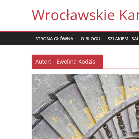
Skip
Wrocławskie Ka
to
content
STRONA GŁÓWNA
O BLOGU
SZLAKIEM „SA
Autor:
Ewelina Kodzis