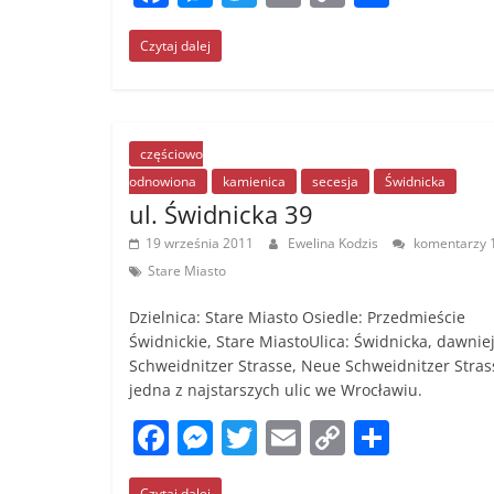
a
e
w
m
o
h
Czytaj dalej
c
ss
itt
ai
p
ar
e
e
er
l
y
e
b
n
Li
o
g
n
częściowo
odnowiona
kamienica
secesja
Świdnicka
o
er
k
ul. Świdnicka 39
k
19 września 2011
Ewelina Kodzis
komentarzy 
Stare Miasto
Dzielnica: Stare Miasto Osiedle: Przedmieście
Świdnickie, Stare MiastoUlica: Świdnicka, dawniej
Schweidnitzer Strasse, Neue Schweidnitzer Stras
jedna z najstarszych ulic we Wrocławiu.
F
M
T
E
C
S
a
e
w
m
o
h
Czytaj dalej