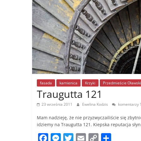
fasada
kamienica
Krzyki
Przedmieście Oławsk
Traugutta 121
23 września 2011
Ewelina Kodzis
komentarzy 
Mam nadzieję, że nie przyzwyczailiście się zbyt
idziemy na Traugutta 121. Kiepska reputacja sł
F
M
T
E
C
S