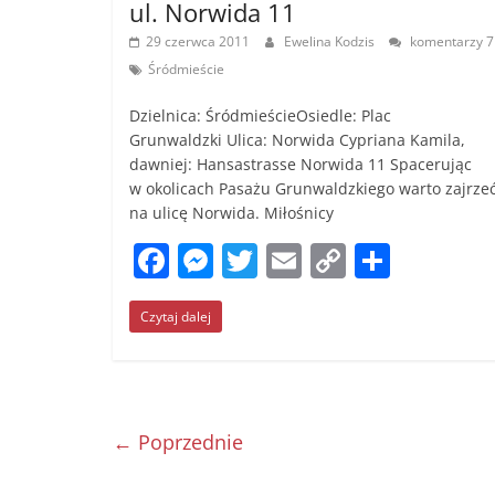
ul. Norwida 11
k
29 czerwca 2011
Ewelina Kodzis
komentarzy 7
Śródmieście
Dzielnica: ŚródmieścieOsiedle: Plac
Grunwaldzki Ulica: Norwida Cypriana Kamila,
dawniej: Hansastrasse Norwida 11 Spacerując
w okolicach Pasażu Grunwaldzkiego warto zajrze
na ulicę Norwida. Miłośnicy
F
M
T
E
C
S
a
e
w
m
o
h
Czytaj dalej
c
ss
itt
ai
p
ar
e
e
er
l
y
e
b
n
Li
o
g
n
← Poprzednie
o
er
k