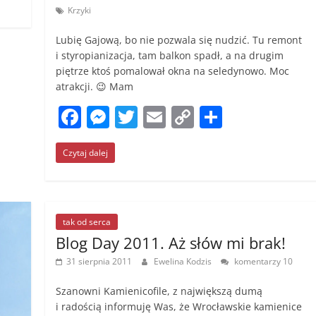
Krzyki
Lubię Gajową, bo nie pozwala się nudzić. Tu remont
i styropianizacja, tam balkon spadł, a na drugim
piętrze ktoś pomalował okna na seledynowo. Moc
atrakcji. 😉 Mam
F
M
T
E
C
S
a
e
w
m
o
h
Czytaj dalej
c
ss
itt
ai
p
ar
e
e
er
l
y
e
b
n
Li
o
g
n
tak od serca
Blog Day 2011. Aż słów mi brak!
o
er
k
31 sierpnia 2011
Ewelina Kodzis
komentarzy 10
k
Szanowni Kamienicofile, z największą dumą
i radością informuję Was, że Wrocławskie kamienice