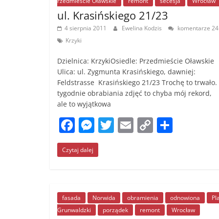
k
rzedmieście Oławskie
remont
secesja
Wrocław
ul. Krasińskiego 21/23
4 sierpnia 2011
Ewelina Kodzis
komentarze 24
Krzyki
Dzielnica: KrzykiOsiedle: Przedmieście Oławskie
Ulica: ul. Zygmunta Krasińskiego, dawniej:
Feldstrasse Krasińskiego 21/23 Trochę to trwało.
tygodnie obrabiania zdjęć to chyba mój rekord,
ale to wyjątkowa
F
M
T
E
C
S
a
e
w
m
o
h
Czytaj dalej
c
ss
itt
ai
p
ar
e
e
er
l
y
e
b
n
Li
o
g
n
fasada
Norwida
obramienia
odnowiona
Pl
Grunwaldzki
porządek
remont
Wrocław
o
er
k