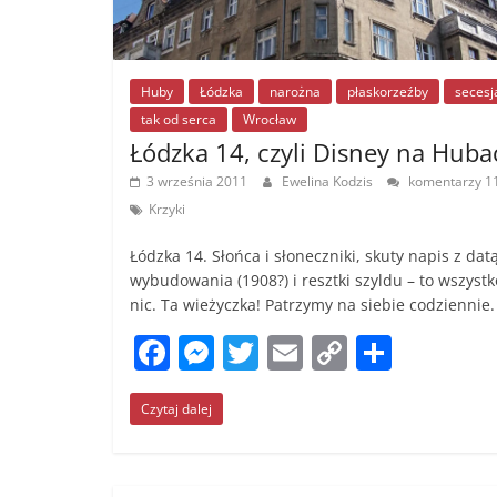
Huby
Łódzka
narożna
płaskorzeźby
secesj
tak od serca
Wrocław
Łódzka 14, czyli Disney na Huba
3 września 2011
Ewelina Kodzis
komentarzy 1
Krzyki
Łódzka 14. Słońca i słoneczniki, skuty napis z dat
wybudowania (1908?) i resztki szyldu – to wszystk
nic. Ta wieżyczka! Patrzymy na siebie codziennie.
F
M
T
E
C
S
a
e
w
m
o
h
Czytaj dalej
c
ss
itt
ai
p
ar
e
e
er
l
y
e
b
n
Li