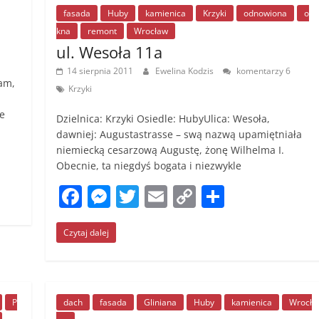
fasada
Huby
kamienica
Krzyki
odnowiona
o
kna
remont
Wrocław
ul. Wesoła 11a
14 sierpnia 2011
Ewelina Kodzis
komentarzy 6
am,
Krzyki
e
Dzielnica: Krzyki Osiedle: HubyUlica: Wesoła,
dawniej: Augustastrasse – swą nazwą upamiętniała
niemiecką cesarzową Augustę, żonę Wilhelma I.
Obecnie, ta niegdyś bogata i niezwykle
F
M
T
E
C
S
a
e
w
m
o
h
Czytaj dalej
c
ss
itt
ai
p
ar
e
e
er
l
y
e
b
n
Li
o
g
n
P
dach
fasada
Gliniana
Huby
kamienica
Wrocł