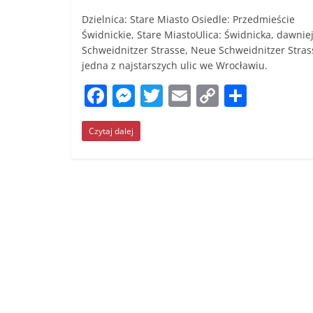
Dzielnica: Stare Miasto Osiedle: Przedmieście
Świdnickie, Stare MiastoUlica: Świdnicka, dawniej
Schweidnitzer Strasse, Neue Schweidnitzer Stras
jedna z najstarszych ulic we Wrocławiu.
F
M
T
E
C
S
a
e
w
m
o
h
Czytaj dalej
c
ss
itt
ai
p
ar
e
e
er
l
y
e
b
n
Li
o
g
n
o
er
k
k