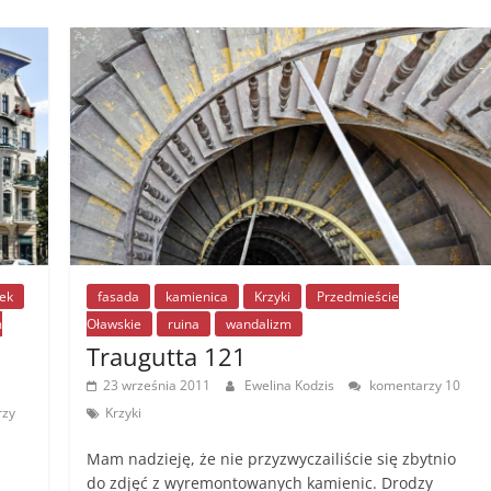
e
e
er
l
y
e
b
n
Li
o
g
n
o
er
k
k
ek
fasada
kamienica
Krzyki
Przedmieście
m
Oławskie
ruina
wandalizm
Traugutta 121
23 września 2011
Ewelina Kodzis
komentarzy 10
rzy
Krzyki
Mam nadzieję, że nie przyzwyczailiście się zbytnio
do zdjęć z wyremontowanych kamienic. Drodzy