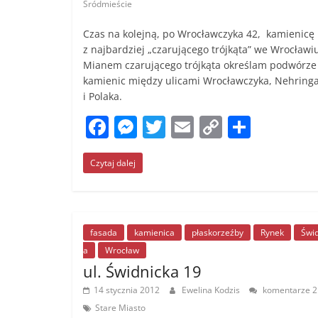
Śródmieście
Czas na kolejną, po Wrocławczyka 42, kamienicę
z najbardziej „czarującego trójkąta” we Wrocławi
Mianem czarującego trójkąta określam podwórze
kamienic między ulicami Wrocławczyka, Nehring
i Polaka.
F
M
T
E
C
S
a
e
w
m
o
h
Czytaj dalej
c
ss
itt
ai
p
ar
e
e
er
l
y
e
b
n
Li
o
g
n
fasada
kamienica
płaskorzeźby
Rynek
Świd
a
Wrocław
o
er
k
ul. Świdnicka 19
k
14 stycznia 2012
Ewelina Kodzis
komentarze 2
Stare Miasto