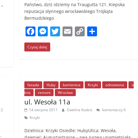
Państwo, dziś idziemy na Traugutta 121. Kiepska
 –
reputacja słynnego wrocławskiego Trójkąta
Bermudzkiego
F
M
T
E
C
S
a
e
w
m
o
h
Czytaj dalej
c
ss
itt
ai
p
ar
e
e
er
l
y
e
b
n
Li
o
g
n
fasada
Huby
kamienica
Krzyki
odnowiona
o
o
er
k
kna
remont
Wrocław
k
ul. Wesoła 11a
12
14 sierpnia 2011
Ewelina Kodzis
komentarzy 6
Krzyki
Dzielnica: Krzyki Osiedle: HubyUlica: Wesoła,
:
dawniej: Augustastrasse – swą nazwą upamiętniała