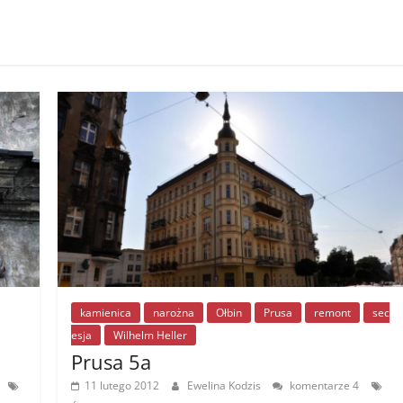
kamienica
narożna
Ołbin
Prusa
remont
sec
esja
Wilhelm Heller
Prusa 5a
11 lutego 2012
Ewelina Kodzis
komentarze 4