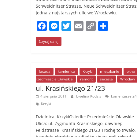
Schweidnitzer Strasse, Neue Schweidnitzer Stras
jedna z najstarszych ulic we Wrocławiu.
F
M
T
E
C
S
a
e
w
m
o
h
Czytaj dalej
c
ss
itt
ai
p
ar
e
e
er
l
y
e
b
n
Li
o
g
n
fasada
kamienica
Krzyki
mieszkanie
okna
rzedmieście Oławskie
remont
secesja
Wrocław
o
er
k
ul. Krasińskiego 21/23
k
4 sierpnia 2011
Ewelina Kodzis
komentarze 24
Krzyki
Dzielnica: KrzykiOsiedle: Przedmieście Oławskie
Ulica: ul. Zygmunta Krasińskiego, dawniej:
Feldstrasse Krasińskiego 21/23 Trochę to trwało.
tygodnie obrabiania zdjęć to chyba mój rekord,