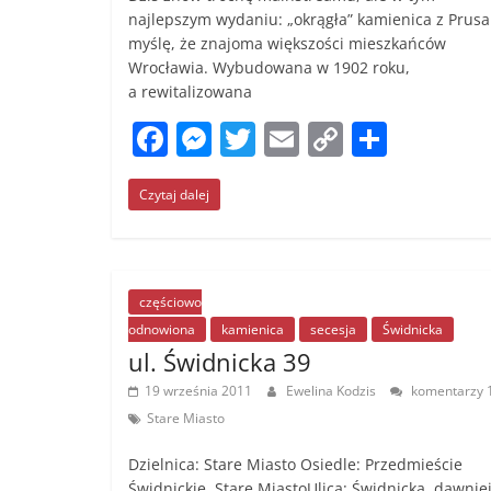
najlepszym wydaniu: „okrągła” kamienica z Prusa
myślę, że znajoma większości mieszkańców
Wrocławia. Wybudowana w 1902 roku,
a rewitalizowana
F
M
T
E
C
S
a
e
w
m
o
h
Czytaj dalej
c
ss
itt
ai
p
ar
e
e
er
l
y
e
b
n
Li
o
g
n
częściowo
odnowiona
kamienica
secesja
Świdnicka
o
er
k
ul. Świdnicka 39
k
19 września 2011
Ewelina Kodzis
komentarzy 
Stare Miasto
Dzielnica: Stare Miasto Osiedle: Przedmieście
Świdnickie, Stare MiastoUlica: Świdnicka, dawniej