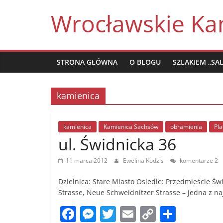
Skip
Wrocławskie Ka
to
content
STRONA GŁÓWNA
O BLOGU
SZLAKIEM „SA
kamienica
kamienica
Kamienica Sachsów
obramienia
Pla
ul. Świdnicka 36
11 marca 2012
Ewelina Kodzis
komentarze 2
Dzielnica: Stare Miasto Osiedle: Przedmieście Św
Strasse, Neue Schweidnitzer Strasse – jedna z na
F
M
T
E
C
S