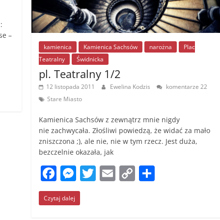
:
se –
kamienica
Kamienica Sachsów
narożna
Plac
Teatralny
Świdnicka
pl. Teatralny 1/2
12 listopada 2011
Ewelina Kodzis
komentarze 22
Stare Miasto
Kamienica Sachsów z zewnątrz mnie nigdy
nie zachwycała. Złośliwi powiedzą, że widać za mało
zniszczona ;), ale nie, nie w tym rzecz. Jest duża,
bezczelnie okazała, jak
F
M
T
E
C
S
a
e
w
m
o
h
Czytaj dalej
c
ss
itt
ai
p
ar