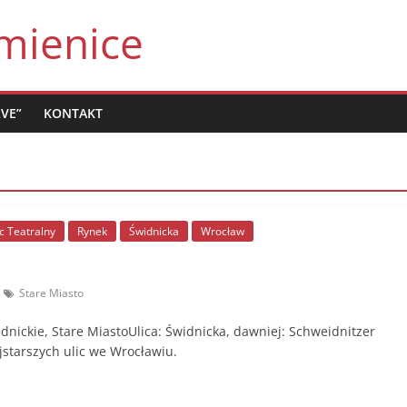
mienice
LVE”
KONTAKT
c Teatralny
Rynek
Świdnicka
Wrocław
Stare Miasto
idnickie, Stare MiastoUlica: Świdnicka, dawniej: Schweidnitzer
jstarszych ulic we Wrocławiu.