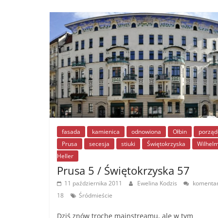
fasada
kamienica
odnowiona
Ołbin
porząd
Prusa
secesja
stiuki
Świętokrzyska
Wilhel
Heller
Prusa 5 / Świętokrzyska 57
11 października 2011
Ewelina Kodzis
komenta
18
Śródmieście
Dziś znów trochę mainstreamu, ale w tym