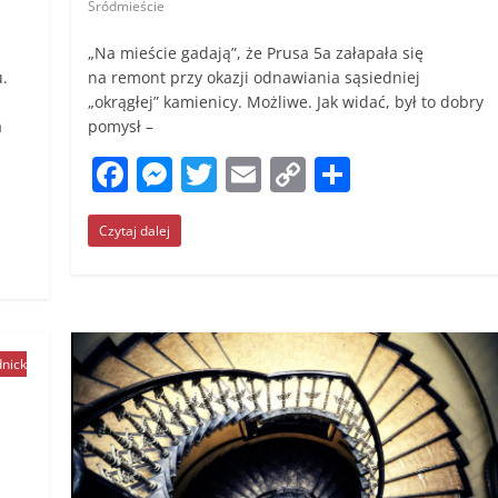
Śródmieście
„Na mieście gadają”, że Prusa 5a załapała się
u.
na remont przy okazji odnawiania sąsiedniej
„okrągłej” kamienicy. Możliwe. Jak widać, był to dobry
a
pomysł –
F
M
T
E
C
S
a
e
w
m
o
h
Czytaj dalej
c
ss
itt
ai
p
ar
e
e
er
l
y
e
b
n
Li
o
g
n
nick
o
er
k
k