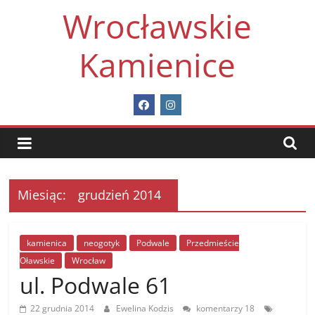
Skip
Wrocławskie
to
content
Kamienice
Miesiąc:
grudzień 2014
kamienica
neogotyk
Podwale
Przedmieście
Oławskie
Wrocław
ul. Podwale 61
22 grudnia 2014
Ewelina Kodzis
komentarzy 18