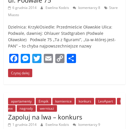
ul. Podwale 75
k
6 grudnia 2014
Ewelina Kodzis
komentarzy 8
Stare
Miasto
Dzielnica: KrzykiOsiedle: Przedmieście Oławskie Ulica:
Podwale, dawniej: Ohlauer Stadtgraben (Podwale
Oławskie) Podwale 75 „Ta z figurami”, „ta-w-której-jest-
PAN” – to chyba najpowszechniejsze nazwy
F
M
T
E
C
S
a
e
w
m
o
h
Czytaj dalej
c
ss
itt
ai
p
ar
e
e
er
l
y
e
b
n
Li
o
g
n
apartamenty
Empik
kamienice
konkurs
LeoApart
l
ew
nagrody
wernisaż
o
er
k
Zapoluj na lwa – konkurs
k
1 grudnia 2014
Ewelina Kodzis
komentarzy 9