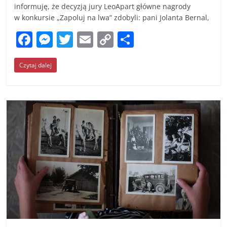
informuję, że decyzją jury LeoApart główne nagrody
w konkursie „Zapoluj na lwa” zdobyli: pani Jolanta Bernal,
F
M
T
E
C
S
a
e
w
m
o
h
Czytaj dalej
c
ss
itt
ai
p
ar
e
e
er
l
y
e
b
n
Li
o
g
n
o
er
k
k