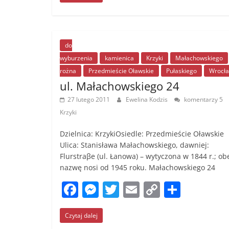
c
ss
itt
ai
p
ar
e
e
er
l
y
e
b
n
Li
o
g
n
do
wyburzenia
kamienica
Krzyki
Małachowskiego
o
er
k
rożna
Przedmieście Oławskie
Pułaskiego
Wrocł
k
ul. Małachowskiego 24
27 lutego 2011
Ewelina Kodzis
komentarzy 5
Krzyki
Dzielnica: KrzykiOsiedle: Przedmieście Oławskie
Ulica: Stanisława Małachowskiego, dawniej:
Flurstraβe (ul. Łanowa) – wytyczona w 1844 r.; o
nazwę nosi od 1945 roku. Małachowskiego 24
F
M
T
E
C
S
a
e
w
m
o
h
Czytaj dalej
c
ss
itt
ai
p
ar