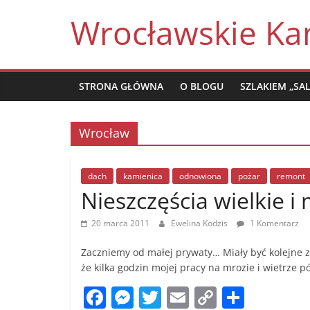
Skip
Wrocławskie Ka
to
content
STRONA GŁÓWNA
O BLOGU
SZLAKIEM „SA
Wrocław
dach
kamienica
odnowiona
pożar
remont
Nieszczęścia wielkie i
20 marca 2011
Ewelina Kodzis
1 Komentarz
Zaczniemy od małej prywaty… Miały być kolejne zdj
że kilka godzin mojej pracy na mrozie i wietrze 
F
M
T
E
C
S