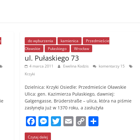
e
do wyburzenia
kamienica
Przedmieście
Oławskie
Pułaskiego
Wrocław
ul. Pułaskiego 73
4 marca 2011
Ewelina Kodzis
komentarzy 15
Krzyki
Dzielnica: Krzyki Osiedle: Przedmieście Oławskie
Ulica: gen. Kazimierza Pułaskiego, dawniej:
ie
Galgengasse, Brüderstraße – ulica, która na piśmie
zasłynęła już w 1370 roku, a zasłużyła
F
M
T
E
C
S
a
e
w
m
o
h
Czytaj dalej