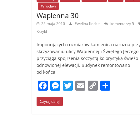
Wrocław
Wapienna 30
25 maja 2010
Ewelina Kodzis
komentarzy 5
Krzyki
Imponujących rozmiarów kamienica narożna prz
skrzyżowaniu ulicy Wapiennej i Świętego Jerzego
przyciąga spojrzenia soczystą kolorystyką świeżo
odnowionej elewacji. Budynek remontowano
od końca
F
M
T
E
C
S
a
e
w
m
o
h
Czytaj dalej
c
ss
itt
ai
p
ar
e
e
er
l
y
e
b
n
Li
o
g
n