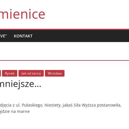
mienice
LVE”
KONTAKT
Rynek
tak od serca
Wrocław
 mniejsze…
ęcia z ul. Pułaskiego. Niestety, jakaś Siła Wyższa postanowiła,
pójdzie na marne