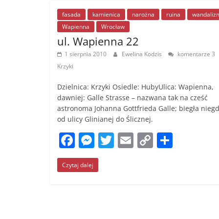
b
n
Li
o
g
n
fasada
kamienica
narożna
ruina
wandaliz
Wapienna
Wrocław
o
er
k
ul. Wapienna 22
k
1 sierpnia 2010
Ewelina Kodzis
komentarze 3
Krzyki
Dzielnica: Krzyki Osiedle: HubyUlica: Wapienna,
dawniej: Galle Strasse – nazwana tak na cześć
astronoma Johanna Gottfrieda Galle; biegła nieg
od ulicy Glinianej do Ślicznej.
F
M
T
E
C
S
a
e
w
m
o
h
Czytaj dalej
c
ss
itt
ai
p
ar
e
e
er
l
y
e
b
n
Li
o
g
n