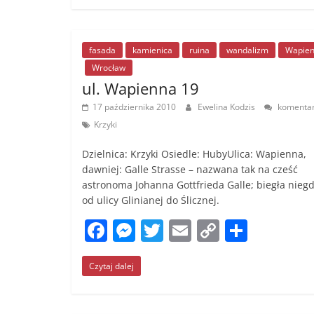
e
e
er
l
y
e
b
n
Li
o
g
n
fasada
kamienica
ruina
wandalizm
Wapie
Wrocław
o
er
k
ul. Wapienna 19
k
17 października 2010
Ewelina Kodzis
komentar
Krzyki
Dzielnica: Krzyki Osiedle: HubyUlica: Wapienna,
dawniej: Galle Strasse – nazwana tak na cześć
astronoma Johanna Gottfrieda Galle; biegła nieg
od ulicy Glinianej do Ślicznej.
F
M
T
E
C
S
a
e
w
m
o
h
Czytaj dalej
c
ss
itt
ai
p
ar
e
e
er
l
y
e