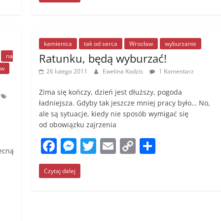
c
ss
itt
ai
p
ar
e
e
er
l
y
e
b
n
Li
o
g
n
kamienica
tak od serca
Wrocław
wyburzanie
Ratunku, będą wyburzać!
na
o
er
k
aw
26 lutego 2011
Ewelina Kodzis
1 Komentarz
k
Zima się kończy, dzień jest dłuższy, pogoda
ładniejsza. Gdyby tak jeszcze mniej pracy było… No,
ale są sytuacje, kiedy nie sposób wymigać się
od obowiązku zajrzenia
F
M
T
E
C
S
becną
a
e
w
m
o
h
Czytaj dalej
c
ss
itt
ai
p
ar
e
e
er
l
y
e
b
n
Li