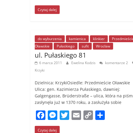
a
e
w
m
o
h
Czytaj dalej
c
ss
itt
ai
p
ar
e
e
er
l
y
e
b
n
Li
o
g
n
do wyburzenia
kamienica
klinkier
Przedmieści
Oławskie
Pułaskiego
sufit
Wrocław
o
er
k
ul. Pułaskiego 81
k
6 marca 2011
Ewelina Kodzis
komentarze 2
Krzyki
Dzielnica: KrzykiOsiedle: Przedmieście Oławskie
Ulica: gen. Kazimierza Pułaskiego, dawniej:
Galgengasse, Brüderstraße – ulica, która na piśm
zasłynęła już w 1370 roku, a zasłużyła sobie
F
M
T
E
C
S
a
e
w
m
o
h
Czytaj dalej