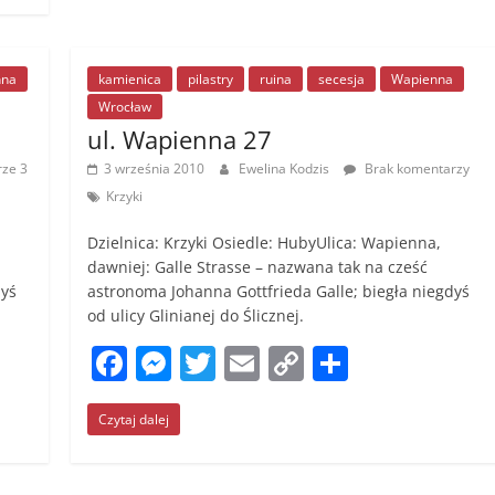
o
g
n
o
er
k
k
nna
kamienica
pilastry
ruina
secesja
Wapienna
Wrocław
ul. Wapienna 27
ze 3
3 września 2010
Ewelina Kodzis
Brak komentarzy
Krzyki
Dzielnica: Krzyki Osiedle: HubyUlica: Wapienna,
dawniej: Galle Strasse – nazwana tak na cześć
dyś
astronoma Johanna Gottfrieda Galle; biegła niegdyś
od ulicy Glinianej do Ślicznej.
F
M
T
E
C
S
a
e
w
m
o
h
Czytaj dalej
c
ss
itt
ai
p
ar
e
e
er
l
y
e