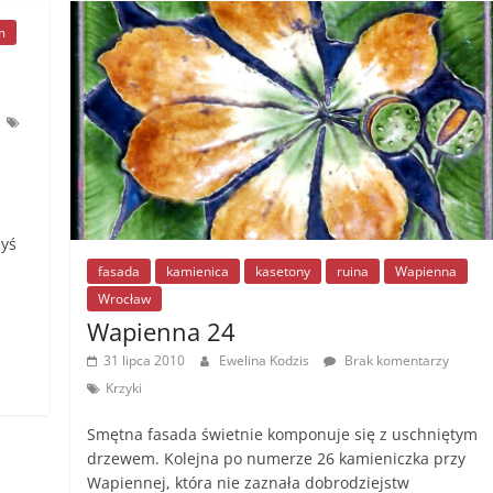
b
n
Li
o
g
n
m
o
er
k
k
dyś
fasada
kamienica
kasetony
ruina
Wapienna
Wrocław
Wapienna 24
31 lipca 2010
Ewelina Kodzis
Brak komentarzy
Krzyki
Smętna fasada świetnie komponuje się z uschniętym
drzewem. Kolejna po numerze 26 kamieniczka przy
Wapiennej, która nie zaznała dobrodziejstw