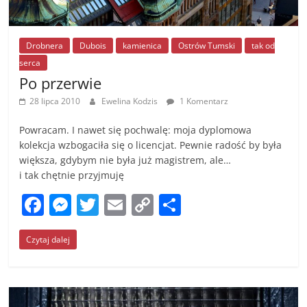
Drobnera
Dubois
kamienica
Ostrów Tumski
tak od
serca
Po przerwie
28 lipca 2010
Ewelina Kodzis
1 Komentarz
Powracam. I nawet się pochwalę: moja dyplomowa
kolekcja wzbogaciła się o licencjat. Pewnie radość by była
większa, gdybym nie była już magistrem, ale…
i tak chętnie przyjmuję
F
M
T
E
C
S
a
e
w
m
o
h
Czytaj dalej
c
ss
itt
ai
p
ar
e
e
er
l
y
e
b
n
Li