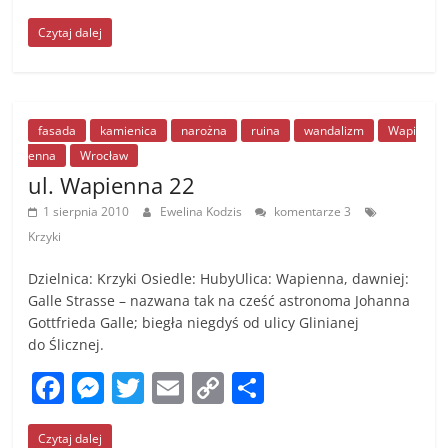
a
e
w
m
o
h
Czytaj dalej
c
ss
itt
ai
p
ar
e
e
er
l
y
e
b
n
Li
o
g
n
fasada
kamienica
narożna
ruina
wandalizm
Wapi
enna
Wrocław
o
er
k
ul. Wapienna 22
k
1 sierpnia 2010
Ewelina Kodzis
komentarze 3
Krzyki
Dzielnica: Krzyki Osiedle: HubyUlica: Wapienna, dawniej:
Galle Strasse – nazwana tak na cześć astronoma Johanna
Gottfrieda Galle; biegła niegdyś od ulicy Glinianej
do Ślicznej.
F
M
T
E
C
S
a
e
w
m
o
h
Czytaj dalej