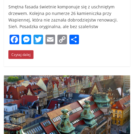
Smętna fasada świetnie komponuje się z uschniętym
drzewem. Kolejna po numerze 26 kamieniczka przy
Wapiennej, która nie zaznała dobrodziejstw renowacji.
Sień. Posadzka oryginalna, ale bez szaleństw
F
M
T
E
C
S
a
e
w
m
o
h
Czytaj dalej
c
ss
itt
ai
p
ar
e
e
er
l
y
e
b
n
Li
o
g
n
o
er
k
k