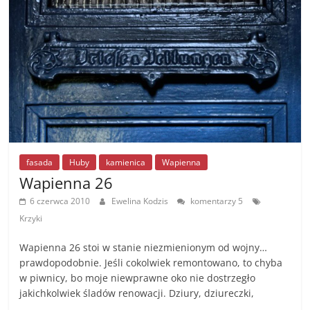
o
g
n
o
er
k
k
fasada
Huby
kamienica
Wapienna
Wapienna 26
6 czerwca 2010
Ewelina Kodzis
komentarzy 5
Krzyki
Wapienna 26 stoi w stanie niezmienionym od wojny…
prawdopodobnie. Jeśli cokolwiek remontowano, to chyba
w piwnicy, bo moje niewprawne oko nie dostrzegło
jakichkolwiek śladów renowacji. Dziury, dziureczki,