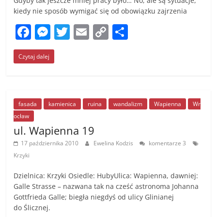
Gdyby tak jeszcze mniej pracy było… No, ale są sytuacje,
kiedy nie sposób wymigać się od obowiązku zajrzenia
F
M
T
E
C
S
a
e
w
m
o
h
Czytaj dalej
c
ss
itt
ai
p
ar
e
e
er
l
y
e
b
n
Li
o
g
n
fasada
kamienica
ruina
wandalizm
Wapienna
Wr
ocław
o
er
k
ul. Wapienna 19
k
17 października 2010
Ewelina Kodzis
komentarze 3
Krzyki
Dzielnica: Krzyki Osiedle: HubyUlica: Wapienna, dawniej:
Galle Strasse – nazwana tak na cześć astronoma Johanna
Gottfrieda Galle; biegła niegdyś od ulicy Glinianej
do Ślicznej.