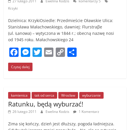
27 lutego 2011
Ewelina Kodzis
komentarzy 5
Krzyki
Dzielnica: KrzykiOsiedle: Przedmieście Oławskie Ulica:
Stanisława Małachowskiego, dawniej: Flurstraβe
(ul. Łanowa) – wytyczona w 1844 r.; obecną nazwę nosi
od 1945 roku. Małachowskiego 24
F
M
T
E
C
S
a
e
w
m
o
h
Czytaj dalej
c
ss
itt
ai
p
ar
e
e
er
l
y
e
b
n
Li
o
g
n
kamienica
tak od serca
Wrocław
wyburzanie
Ratunku, będą wyburzać!
o
er
k
26 lutego 2011
Ewelina Kodzis
1 Komentarz
k
Zima się kończy, dzień jest dłuższy, pogoda ładniejsza.