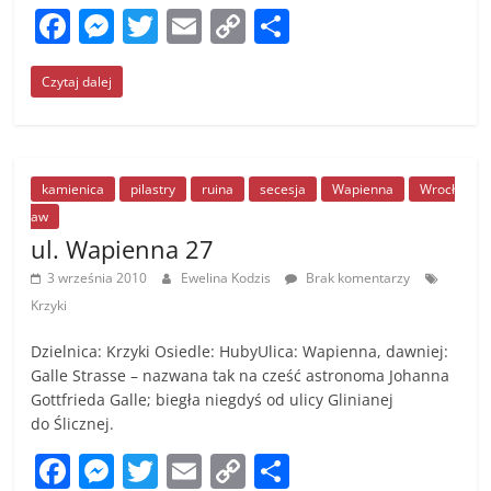
F
M
T
E
C
S
a
e
w
m
o
h
Czytaj dalej
c
ss
itt
ai
p
ar
e
e
er
l
y
e
b
n
Li
o
g
n
kamienica
pilastry
ruina
secesja
Wapienna
Wrocł
aw
o
er
k
ul. Wapienna 27
k
3 września 2010
Ewelina Kodzis
Brak komentarzy
Krzyki
Dzielnica: Krzyki Osiedle: HubyUlica: Wapienna, dawniej:
Galle Strasse – nazwana tak na cześć astronoma Johanna
Gottfrieda Galle; biegła niegdyś od ulicy Glinianej
do Ślicznej.
F
M
T
E
C
S